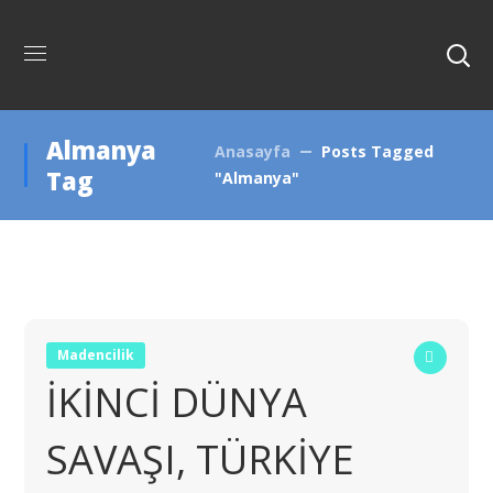
Almanya
Anasayfa
Posts Tagged
Tag
"Almanya"
Madencilik
İKİNCİ DÜNYA
SAVAŞI, TÜRKİYE