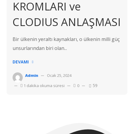
KROMLARI ve
CLODIUS ANLAŞMASI
Bir ülkenin yeraltı kaynakları, o ülkenin milli güç
unsurlarından biri olan...
DEVAMI
Admin
Ocak 25, 2024
59
1 dakika okuma süresi
0
Telif hakkı © 2022 Hostvac'a aittir.
Tüm hakları Saklıdır