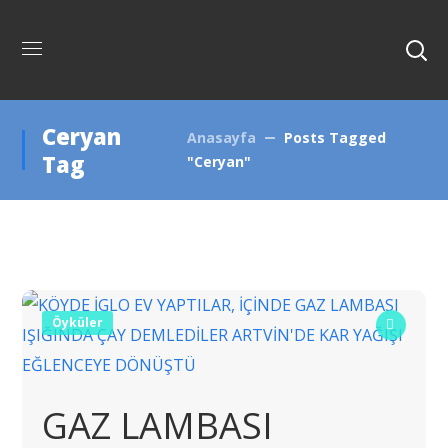
Ceryan
Anasayfa
Posts Tagged
Tag
"Ceryan"
Öyküler
GAZ LAMBASI