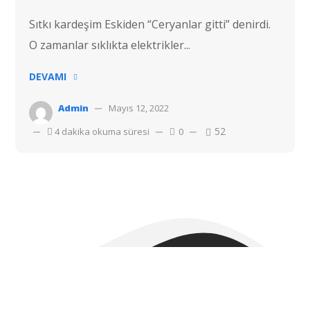
Sıtkı kardeşim Eskiden “Ceryanlar gitti” denirdi.
O zamanlar sıklıkta elektrikler...
DEVAMI
Admin
Mayıs 12, 2022
52
4 dakika okuma süresi
0
Telif hakkı © 2022 Hostvac'a aittir.
Tüm hakları Saklıdır