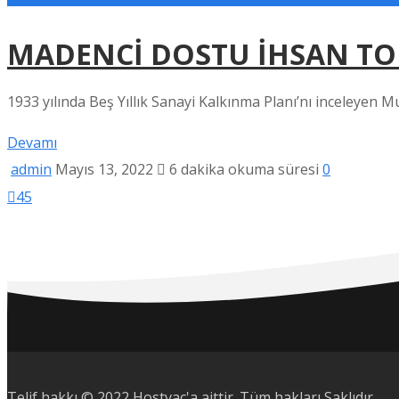
MADENCİ DOSTU İHSAN TO
1933 yılında Beş Yıllık Sanayi Kalkınma Planı’nı inceleyen M
Devamı
admin
Mayıs 13, 2022
6 dakika okuma süresi
0
45
Telif hakkı © 2022 Hostvac'a aittir.
Tüm hakları Saklıdır