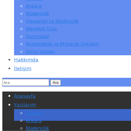
Ankara
Madencilik
Hayvanlar ve Madencilik
Memduh Usta
Yazışmalar
Mühendislik ve Mimarlık Öyküleri
Dergi Yazıları
Hakkımda
İletişim
Anasayfa
Yazılarım
Öyküler
Ankara
Madencilik