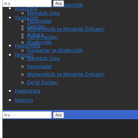
Hayvanlar ve Madencilik
Anasayfa
Memduh Usta
Yazılarım
Yazışmalar
Öyküler
Mühendislik ve Mimarlık Öyküleri
Ankara
Dergi Yazıları
Madencilik
Hakkımda
Hayvanlar ve Madencilik
İletişim
Memduh Usta
Yazışmalar
Mühendislik ve Mimarlık Öyküleri
Dergi Yazıları
Hakkımda
İletişim