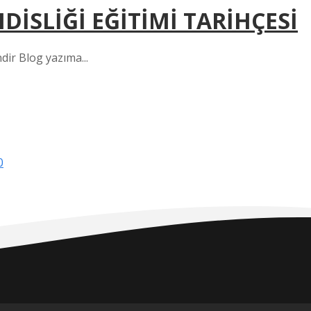
İSLİĞİ EĞİTİMİ TARİHÇESİ
 Blog yazıma...
0