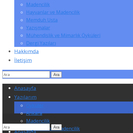
Madencilik
Hayvanlar ve Madencilik
Memduh Usta
Yazışmalar
Mühendislik ve Mimarlık Öyküleri
Dergi Yazıları
Hakkımda
İletişim
Anasayfa
Yazılarım
Öyküler
Ankara
Madencilik
Hayvanlar ve Madencilik
Anasayfa