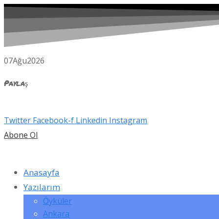
07
Ağu
2026
Paylaş
Twitter
Facebook-f
Linkedin
Instagram
Abone Ol
Anasayfa
Yazılarım
Öyküler
Ankara