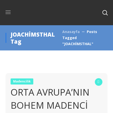
Anasayfa
Posts
JOACHİMSTHAL
Tagged
Tag
"JOACHİMSTHAL"
Madencilik
ORTA AVRUPA’NIN
BOHEM MADENCİ