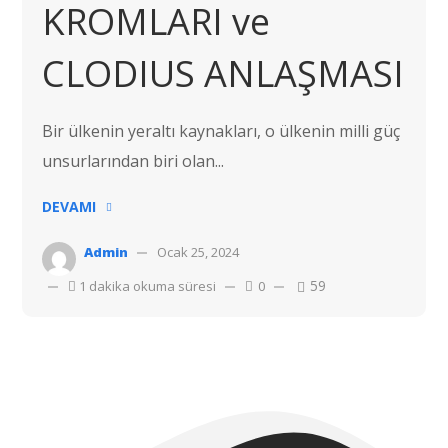
KROMLARI ve
CLODIUS ANLAŞMASI
Bir ülkenin yeraltı kaynakları, o ülkenin milli güç
unsurlarından biri olan...
DEVAMI
Admin
Ocak 25, 2024
59
1 dakika okuma süresi
0
Telif hakkı © 2022 Hostvac'a aittir.
Tüm hakları Saklıdır