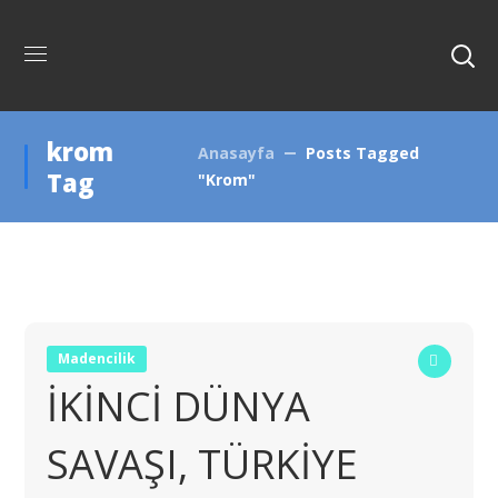
krom
Anasayfa
Posts Tagged
Tag
"krom"
Madencilik
İKİNCİ DÜNYA
SAVAŞI, TÜRKİYE