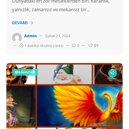
Dünyadaki en zor mesleklerden biri. Karanlık,
yalnızlık, zamansız ve mekansız bir...
DEVAMI
Admin
Şubat 23, 2024
89
1 dakika okuma süresi
0
Madencilik