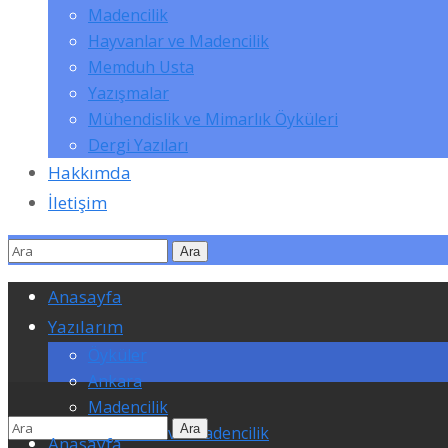
Madencilik
Hayvanlar ve Madencilik
Memduh Usta
Yazışmalar
Mühendislik ve Mimarlık Öyküleri
Dergi Yazıları
Hakkımda
İletişim
Anasayfa
Yazılarım
Öyküler
Ankara
Madencilik
Hayvanlar ve Madencilik
Anasayfa