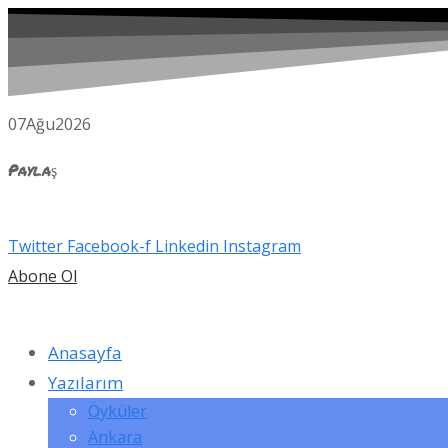
07
Ağu
2026
Paylaş
Twitter
Facebook-f
Linkedin
Instagram
Abone Ol
Anasayfa
Yazılarım
Öyküler
Ankara