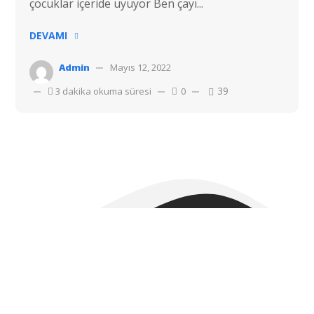
çocuklar içeride uyuyor Ben çayı...
DEVAMI
Admin
Mayıs 12, 2022
39
3 dakika okuma süresi
0
Telif hakkı © 2022 Hostvac'a aittir.
Tüm hakları Saklıdır