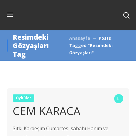
Resimdeki
Anasayfa
Posts
Gözyaşları
Tagged "Resimdeki
Tag
Gözyaşları"
Öyküler
CEM KARACA
Sıtkı Kardeşim Cumartesi sabahı Hanım ve