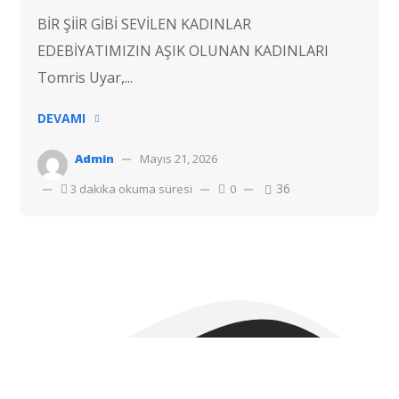
BİR ŞİİR GİBİ SEVİLEN KADINLAR
EDEBİYATIMIZIN AŞIK OLUNAN KADINLARI
Tomris Uyar,...
DEVAMI
Admin
Mayıs 21, 2026
36
3 dakika okuma süresi
0
Telif hakkı © 2022 Hostvac'a aittir.
Tüm hakları Saklıdır