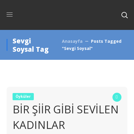
Sevgi
Anasayfa
Posts Tagged
Soysal Tag
"Sevgi Soysal"
Öyküler
BİR ŞİİR GİBİ SEVİLEN
KADINLAR