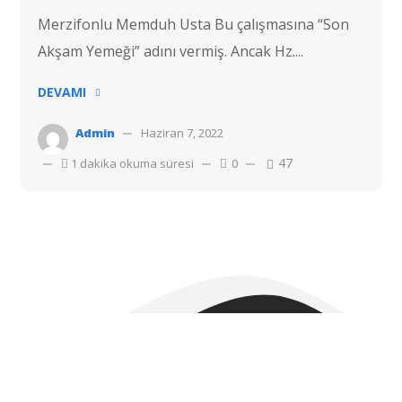
Merzifonlu Memduh Usta Bu çalışmasına “Son
Akşam Yemeği” adını vermiş. Ancak Hz....
DEVAMI
Admin
Haziran 7, 2022
47
1 dakika okuma süresi
0
Telif hakkı © 2022 Hostvac'a aittir.
Tüm hakları Saklıdır