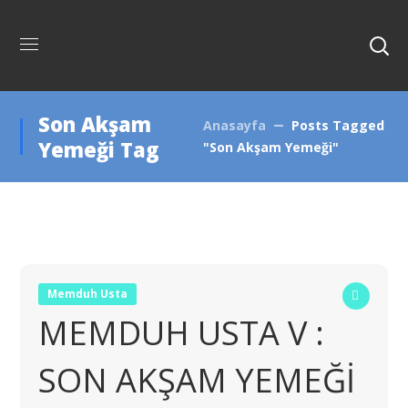
Son Akşam
Anasayfa
Posts Tagged
Yemeği Tag
"Son Akşam Yemeği"
Memduh Usta
MEMDUH USTA V :
SON AKŞAM YEMEĞİ