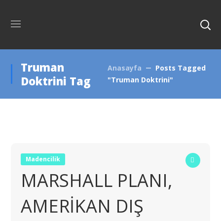
Truman
Anasayfa
Posts Tagged
Doktrini Tag
"Truman Doktrini"
Madencilik
MARSHALL PLANI,
AMERİKAN DIŞ