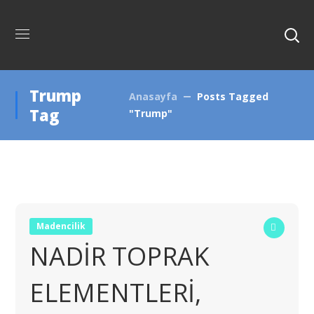
Trump
Anasayfa
Posts Tagged
Tag
"Trump"
Madencilik
NADİR TOPRAK
ELEMENTLERİ,