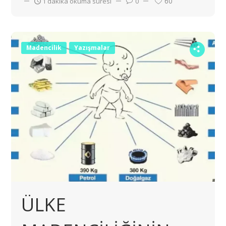
60
1 dakika okuma süresi
0
Madencilik
Yazışmalar
ÜLKE