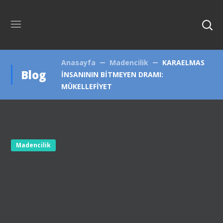
Anasayfa
Madencilik
KARAELMAS
Blog
İNSANININ BİTMEYEN DRAMI:
MÜKELLEFİYET
Madencilik