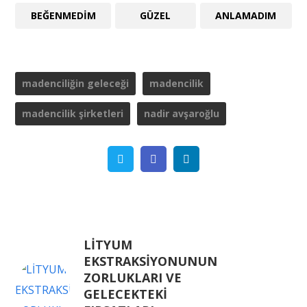
BEĞENMEDIM
GÜZEL
ANLAMADIM
madenciliğin geleceği
madencilik
madencilik şirketleri
nadir avşaroğlu
Twitter
Facebook
Linkedin
LİTYUM
EKSTRAKSİYONUNUN
ZORLUKLARI VE
GELECEKTEKİ