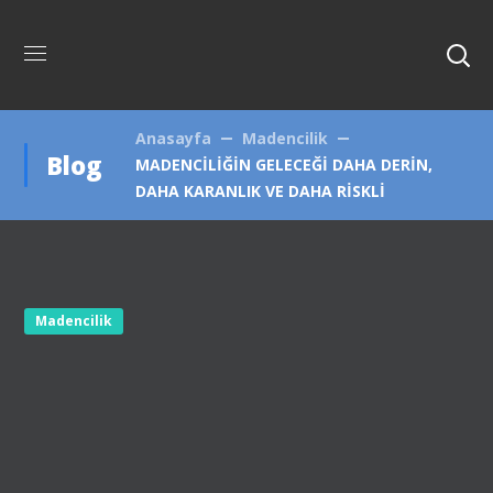
Anasayfa
Madencilik
Blog
MADENCİLİĞİN GELECEĞİ DAHA DERİN,
DAHA KARANLIK VE DAHA RİSKLİ
Madencilik