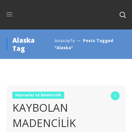
Alaska
Anasayfa
Posts Tagged
Tag
"Alaska"
Hayvanlar ve Madencilik
KAYBOLAN
MADENCİLİK