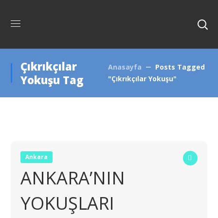
Çıkrıkçılar
Anasayfa
Posts Tagged
Yokuşu Tag
"Çıkrıkçılar Yokuşu"
Ankara
ANKARA’NIN
YOKUŞLARI