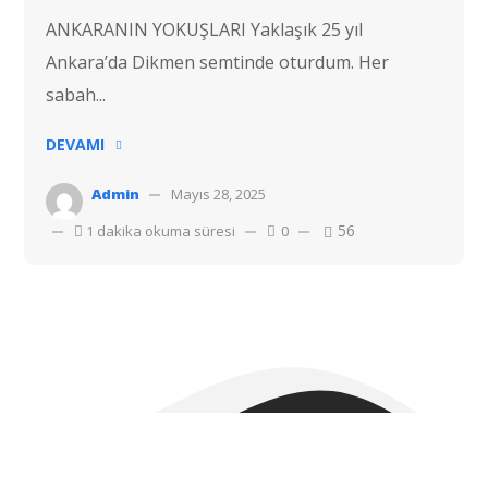
ANKARANIN YOKUŞLARI Yaklaşık 25 yıl
Ankara’da Dikmen semtinde oturdum. Her
sabah...
DEVAMI
Admin
Mayıs 28, 2025
56
1 dakika okuma süresi
0
Telif hakkı © 2022 Hostvac'a aittir.
Tüm hakları Saklıdır