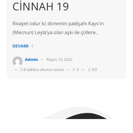
CİNNAH 19
Rivayet odur ki; dönemin padişahı Kays’ın
(Mecnun) Leyla’ya olan aşkı ile çöllere...
DEVAMI
Admin
Mayıs 13, 2022
63
8 dakika okuma süresi
0
Telif hakkı © 2022 Hostvac'a aittir.
Tüm hakları Saklıdır