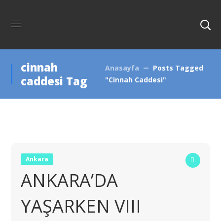
cinnah
Anasayfa
Posts Tagged
caddesi Tag
"cinnah Caddesi"
Ankara
ANKARA’DA
YAŞARKEN VIII