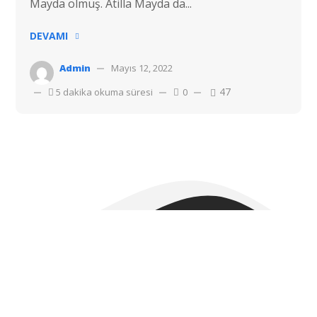
Mayda ölmüş. Atilla Mayda da...
DEVAMI
Admin
Mayıs 12, 2022
47
5 dakika okuma süresi
0
Telif hakkı © 2022 Hostvac'a aittir.
Tüm hakları Saklıdır