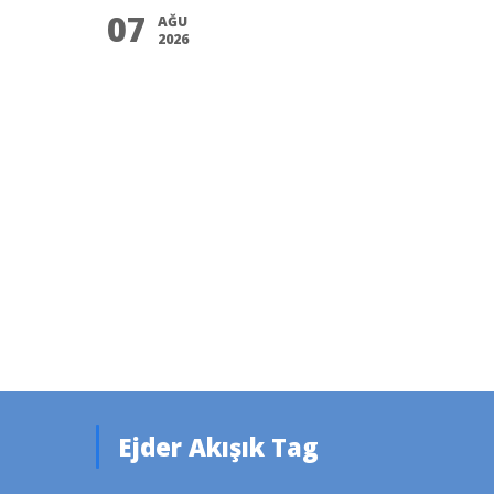
07
AĞU
2026
Ejder Akışık Tag