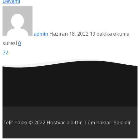
Devamı
admin
Haziran 18, 2022
19 dakika okuma
süresi
0
72
Telif hakkı © 2022 Hostvac'a aittir.
Tüm hakları Saklıdır