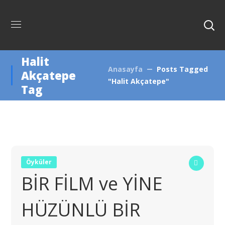
Halit
Anasayfa
Posts Tagged
Akçatepe
"Halit Akçatepe"
Tag
Öyküler
BİR FİLM ve YİNE
HÜZÜNLÜ BİR