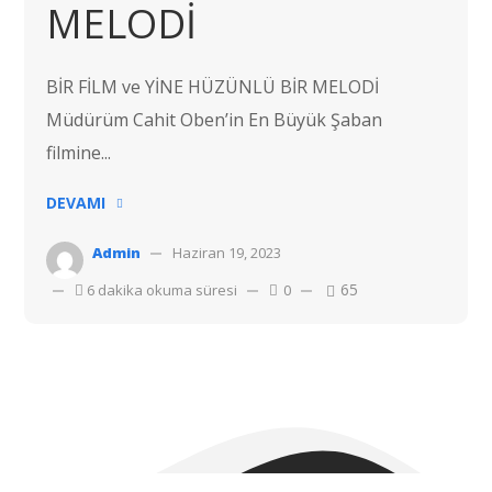
MELODİ
BİR FİLM ve YİNE HÜZÜNLÜ BİR MELODİ
Müdürüm Cahit Oben’in En Büyük Şaban
filmine...
DEVAMI
Admin
Haziran 19, 2023
65
6 dakika okuma süresi
0
Telif hakkı © 2022 Hostvac'a aittir.
Tüm hakları Saklıdır