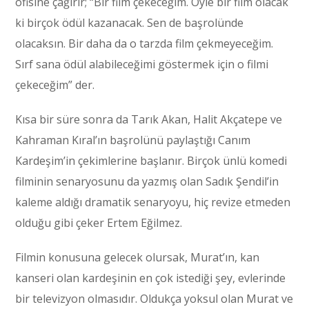
ofisine çağırır; “Bir film çekeceğim. Öyle bir film olacak
ki birçok ödül kazanacak. Sen de başrolünde
olacaksın. Bir daha da o tarzda film çekmeyeceğim.
Sırf sana ödül alabileceğimi göstermek için o filmi
çekeceğim” der.
Kısa bir süre sonra da Tarık Akan, Halit Akçatepe ve
Kahraman Kıral’ın başrolünü paylaştığı Canım
Kardeşim’in çekimlerine başlanır. Birçok ünlü komedi
filminin senaryosunu da yazmış olan Sadık Şendil’in
kaleme aldığı dramatik senaryoyu, hiç revize etmeden
olduğu gibi çeker Ertem Eğilmez.
Filmin konusuna gelecek olursak, Murat’ın, kan
kanseri olan kardeşinin en çok istediği şey, evlerinde
bir televizyon olmasıdır. Oldukça yoksul olan Murat ve