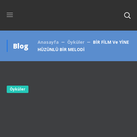
Anasayfa
Öyküler
BİR FİLM Ve YİNE
Blog
HÜZÜNLÜ BİR MELODİ
Öyküler