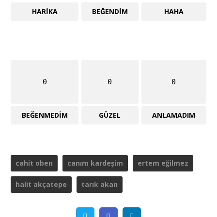
HARIKA
BEĞENDIM
HAHA
0
0
0
BEĞENMEDIM
GÜZEL
ANLAMADIM
cahit oben
canım kardeşim
ertem eğilmez
halit akçatepe
tarık akan
Twitter
Facebook
Linkedin