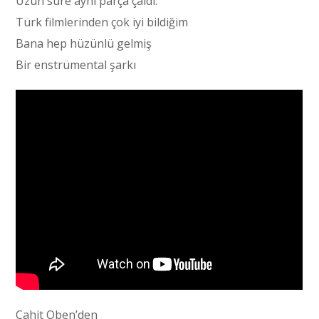
Uzun süre aynı parça çaldı.
Türk filmlerinden çok iyi bildiğim
Bana hep hüzünlü gelmiş
Bir enstrümental şarkı
Cahit Oben’den