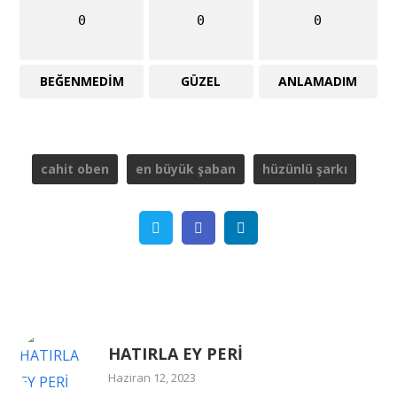
0
0
0
BEĞENMEDIM
GÜZEL
ANLAMADIM
cahit oben
en büyük şaban
hüzünlü şarkı
Twitter
Facebook
Linkedin
HATIRLA EY PERİ
Haziran 12, 2023