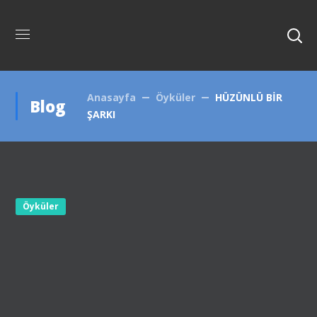
Anasayfa
Öyküler
HÜZÜNLÜ BİR
Blog
ŞARKI
Öyküler