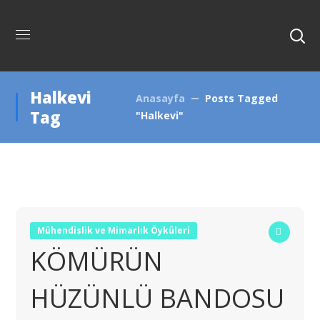
Halkevi
Anasayfa
Posts Tagged
Tag
"Halkevi"
Mühendislik ve Mimarlık Öyküleri
KÖMÜRÜN
HÜZÜNLÜ BANDOSU