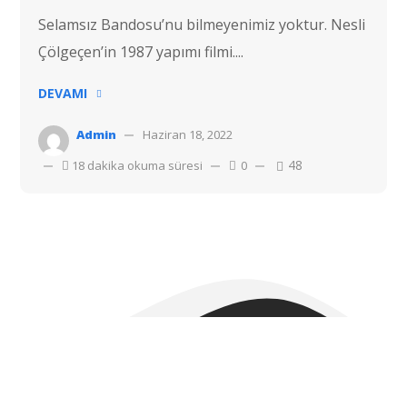
Selamsız Bandosu’nu bilmeyenimiz yoktur. Nesli
Çölgeçen’in 1987 yapımı filmi....
DEVAMI
Admin
Haziran 18, 2022
48
18 dakika okuma süresi
0
Telif hakkı © 2022 Hostvac'a aittir.
Tüm hakları Saklıdır