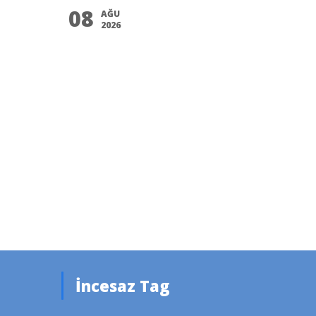
08
AĞU
2026
İncesaz Tag