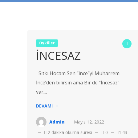
Öyküler
İNCESAZ
Sıtkı Hocam Sen “ince”yi Muharrem
İnce’den bilirsin ama Bir de “İncesaz”
var....
DEVAMI
Admin
Mayıs 12, 2022
2 dakika okuma süresi
0
43