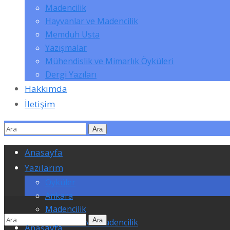
Madencilik
Hayvanlar ve Madencilik
Memduh Usta
Yazışmalar
Mühendislik ve Mimarlık Öyküleri
Dergi Yazıları
Hakkımda
İletişim
Anasayfa
Yazılarım
Öyküler
Ankara
Madencilik
Hayvanlar ve Madencilik
Anasayfa