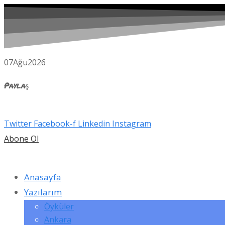
07
Ağu
2026
Paylaş
Twitter
Facebook-f
Linkedin
Instagram
Abone Ol
Anasayfa
Yazılarım
Öyküler
Ankara