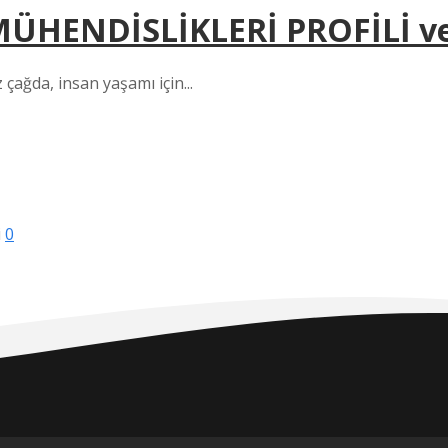
MÜHENDİSLİKLERİ PROFİLİ 
ağda, insan yaşamı için...
i
0