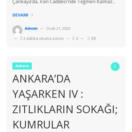
Çankaya’da, İran Caddesi’nde Teğmen Kalmaz...
DEVAMI
Admin
Ocak 21, 2023
60
3 dakika okuma süresi
0
Ankara
ANKARA’DA
YAŞARKEN IV :
ZITLIKLARIN SOKAĞI;
KUMRULAR