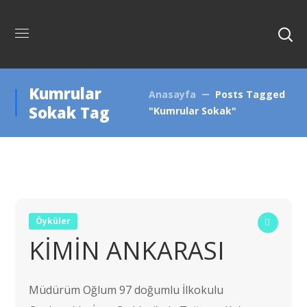
Kumrular
Anasayfa
Posts Tagged
Sokak Tag
"Kumrular Sokak"
Öyküler
KİMİN ANKARASI
Müdürüm Oğlum 97 doğumlu İlkokulu