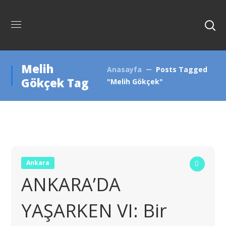
Melih
Anasayfa
Posts Tagged
Gökçek Tag
"Melih Gökçek"
Ankara
ANKARA’DA
YAŞARKEN VI: Bir