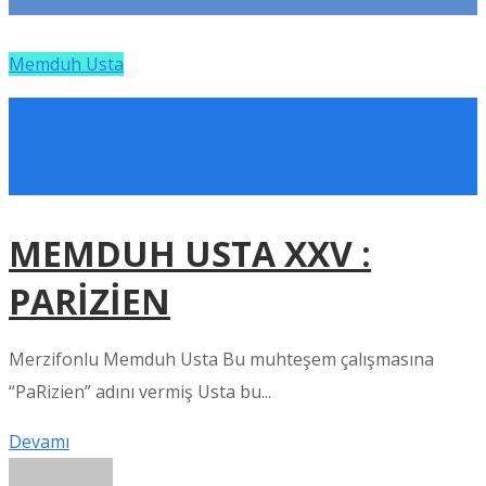
Memduh Usta
MEMDUH USTA XXV :
PARİZİEN
Merzifonlu Memduh Usta Bu muhteşem çalışmasına
“PaRizien” adını vermiş Usta bu...
Devamı