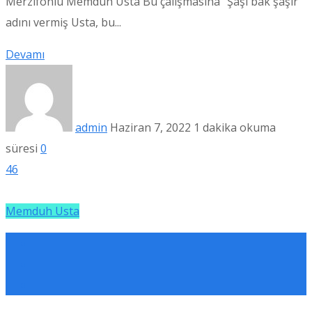
Merzifonlu Memduh Usta Bu çalışmasına “Şaşı bak şaşır”
adını vermiş Usta, bu...
Devamı
admin
Haziran 7, 2022
1 dakika okuma
süresi
0
46
Memduh Usta