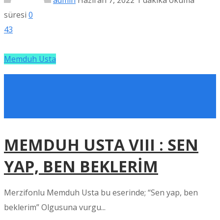
admin
Haziran 7, 2022
1 dakika okuma
süresi
0
43
Memduh Usta
MEMDUH USTA VIII : SEN
YAP, BEN BEKLERİM
Merzifonlu Memduh Usta bu eserinde; “Sen yap, ben
beklerim” Olgusuna vurgu...