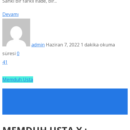
Sanki bir farklı ifade, bir...
Devamı
admin
Haziran 7, 2022
1 dakika okuma
süresi
0
41
Memduh Usta