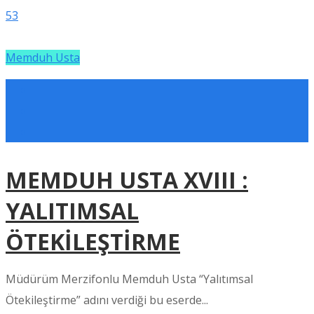
53
Memduh Usta
MEMDUH USTA XVIII :
YALITIMSAL
ÖTEKİLEŞTİRME
Müdürüm Merzifonlu Memduh Usta “Yalıtımsal
Ötekileştirme” adını verdiği bu eserde...