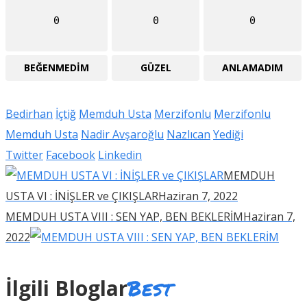
0
0
0
BEĞENMEDIM
GÜZEL
ANLAMADIM
Bedirhan
İçtiğ
Memduh Usta
Merzifonlu
Merzifonlu
Memduh Usta
Nadir Avşaroğlu
Nazlıcan
Yediği
Twitter
Facebook
Linkedin
MEMDUH
USTA VI : İNİŞLER ve ÇIKIŞLAR
Haziran 7, 2022
MEMDUH USTA VIII : SEN YAP, BEN BEKLERİM
Haziran 7,
2022
Best
İlgili Bloglar