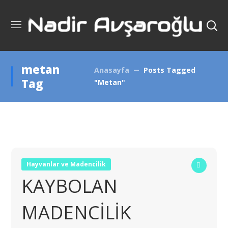
metan
Anasayfa
Posts Tagged
Tag
"metan"
Hayvanlar ve Madencilik
KAYBOLAN
MADENCİLİK