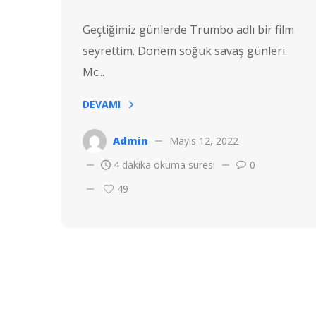
Geçtiğimiz günlerde Trumbo adlı bir film
seyrettim. Dönem soğuk savaş günleri.
Mc...
DEVAMI
Admin
Mayıs 12, 2022
4 dakika okuma süresi
0
49
Telif hakkı © 2022 Hostvac'a aittir.
Tüm hakları Saklıdır