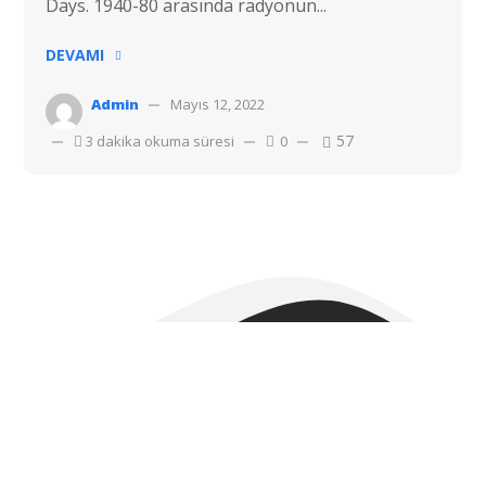
Days. 1940-80 arasında radyonun...
DEVAMI
Admin
Mayıs 12, 2022
57
3 dakika okuma süresi
0
Telif hakkı © 2022 Hostvac'a aittir.
Tüm hakları Saklıdır