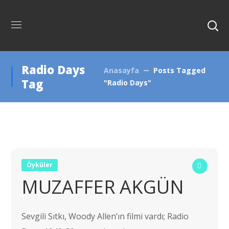
Radio Days
Anasayfa
Posts Tagged
Tag
"Radio Days"
Öyküler
MUZAFFER AKGÜN
Sevgili Sıtkı, Woody Allen’ın filmi vardı; Radio