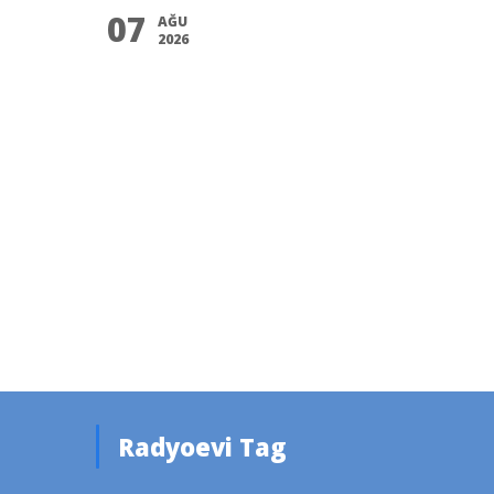
07
AĞU
2026
Radyoevi Tag