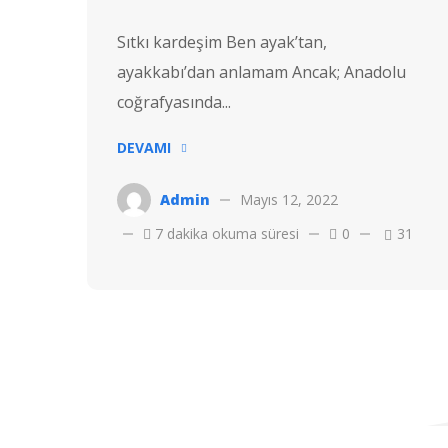
Sıtkı kardeşim Ben ayak’tan,
ayakkabı’dan anlamam Ancak; Anadolu
coğrafyasında...
DEVAMI
Admin
Mayıs 12, 2022
7 dakika okuma süresi
0
31
Telif hakkı © 2022 Hostvac'a aittir.
Tüm hakları Saklıdır