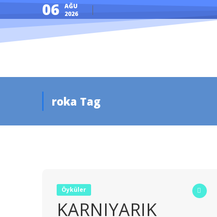
06
AĞU
2026
roka Tag
Öyküler
KARNIYARIK