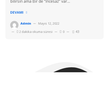
bilirsin ama Bir de “İncesaz” var....
DEVAMI
Admin
Mayıs 12, 2022
43
2 dakika okuma süresi
0
Telif hakkı © 2022 Hostvac'a aittir.
Tüm hakları Saklıdır