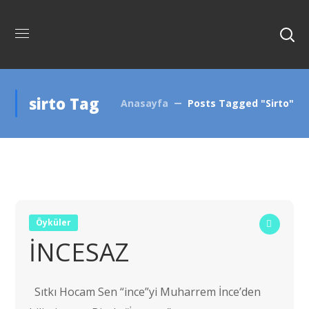
sirto Tag
Anasayfa
Posts Tagged "sirto"
Öyküler
İNCESAZ
Sıtkı Hocam Sen “ince”yi Muharrem İnce’den