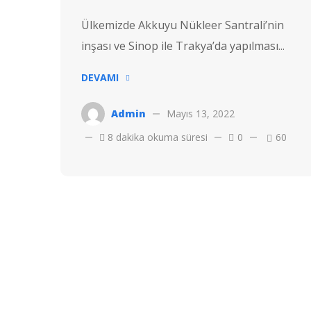
Ülkemizde Akkuyu Nükleer Santrali’nin
inşası ve Sinop ile Trakya’da yapılması...
DEVAMI
Admin
Mayıs 13, 2022
8 dakika okuma süresi
0
60
Telif hakkı © 2022 Hostvac'a aittir.
Tüm hakları Saklıdır