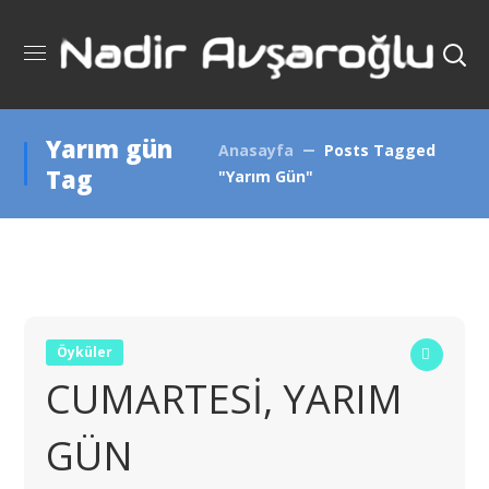
Yarım gün
Anasayfa
Posts Tagged
Tag
"Yarım Gün"
Öyküler
CUMARTESİ, YARIM
GÜN