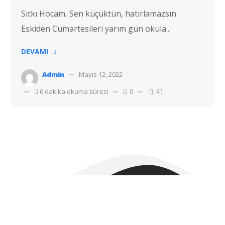
Sıtkı Hocam, Sen küçüktün, hatırlamazsın
Eskiden Cumartesileri yarım gün okula...
DEVAMI
Admin
Mayıs 12, 2022
41
6 dakika okuma süresi
0
Telif hakkı © 2022 Hostvac'a aittir.
Tüm hakları Saklıdır