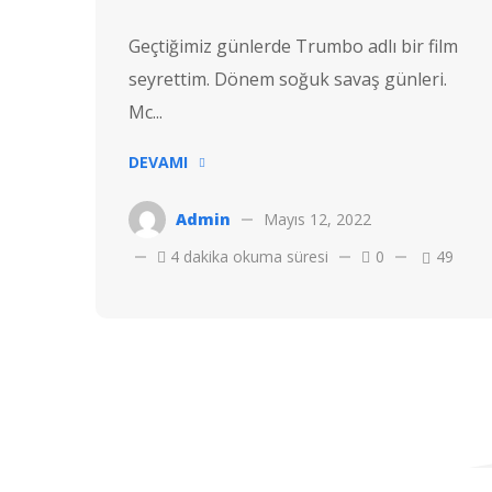
Geçtiğimiz günlerde Trumbo adlı bir film
seyrettim. Dönem soğuk savaş günleri.
Mc...
DEVAMI
Admin
Mayıs 12, 2022
4 dakika okuma süresi
0
49
Telif hakkı © 2022 Hostvac'a aittir.
Tüm hakları Saklıdır