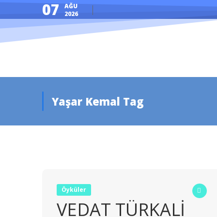
07
AĞU
2026
Yaşar Kemal Tag
Öyküler
VEDAT TÜRKALİ