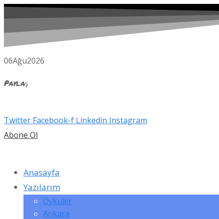
06
Ağu
2026
Paylaş
Twitter
Facebook-f
Linkedin
Instagram
Abone Ol
Anasayfa
Yazılarım
Öyküler
Ankara