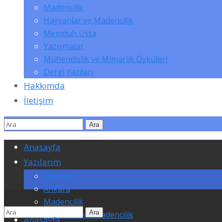
Madencilik
Hayvanlar ve Madencilik
Memduh Usta
Yazışmalar
Mühendislik ve Mimarlık Öyküleri
Dergi Yazıları
Hakkımda
İletişim
Anasayfa
Yazılarım
Öyküler
Ankara
Madencilik
Hayvanlar ve Madencilik
Anasayfa