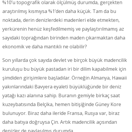
%10’u topografik olarak ölçülmüş durumda, gerçekten
araştırılmış kısmıysa %1’den daha küçük. Tam da bu
noktada, derin denizlerdeki madenleri elde etmekten,
yerkürenin henüz keşfedilmemiş ve paylaştırılmamış az
sayıdaki toprağından birinden maden çıkarmaktan daha
ekonomik ve daha mantıklı ne olabilir?
Son yıllarda çok sayıda devlet ve birçok büyük madencilik
kuruluşu bu büyük pastadan iri bir dilim kapabilmek için
şimdiden girişimlere başladılar. Örneğin Almanya, Hawaii
yakınlarındaki Bavyera eyaleti büyüklüğünde bir deniz
yatağı kazı alanına sahip. Buranın gemiyle birkaç saat
kuzeybatısında Belçika, hemen bitişiğinde Güney Kore
bulunuyor. Biraz daha ileride Fransa, Rusya var, biraz
daha batıya doğruysa Çin. Artık madencilik açısından
denizler de paylaşılmış durumda.