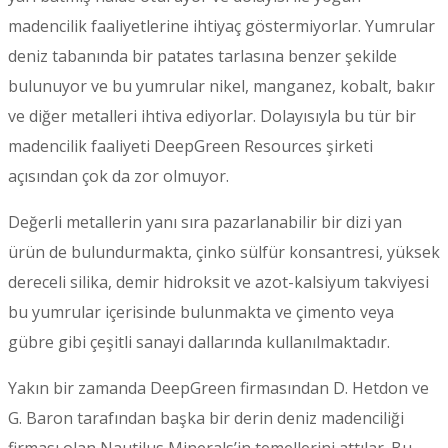
madencilik faaliyetlerine ihtiyaç göstermiyorlar. Yumrular
deniz tabanında bir patates tarlasına benzer şekilde
bulunuyor ve bu yumrular nikel, manganez, kobalt, bakır
ve diğer metalleri ihtiva ediyorlar. Dolayısıyla bu tür bir
madencilik faaliyeti DeepGreen Resources şirketi
açısından çok da zor olmuyor.
Değerli metallerin yanı sıra pazarlanabilir bir dizi yan
ürün de bulundurmakta, çinko sülfür konsantresi, yüksek
dereceli silika, demir hidroksit ve azot-kalsiyum takviyesi
bu yumrular içerisinde bulunmakta ve çimento veya
gübre gibi çeşitli sanayi dallarında kullanılmaktadır.
Yakın bir zamanda DeepGreen firmasından D. Hetdon ve
G. Baron tarafından başka bir derin deniz madenciliği
firması olan Nautilus Minerals’in temellerini attılar. Bu