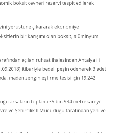
omik boksit cevheri rezervi tespit edilerek
ervini yerüstüne çıkararak ekonomiye
sitlerin bir karışımı olan boksit, alüminyum
afından açılan ruhsat ihalesinden Antalya ili
.09.2018) itibariyle bedeli peşin ödenerek 3 adet
da, maden zenginleştirme tesisi için 19.242
duğu arsaların toplamı 35 bin 934 metrekareye
Çevre ve Şehircilik İl Müdürlüğü tarafından yeni ve