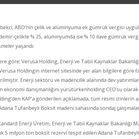
ekci, ABD’nin çelik ve alüminyuma ek gümrük vergisi uygulam
hal demir-çelikte % 25, alüminyumda ise % 10 ilave gümrük ve
şmeler yaşandı.
ere göre; Verusa Holding, Enerji ve Tabii Kaynaklar Bakanlı
Verusa Holdingin internet sitesinde yer alan bilgilere göre fa
rilmiştir. Enerji sektörü ve madencilik alanında dev yatırımla
ın ekonomi danışmanlığını yürütürkenholding CEO’su olarak 
ing’den KAP’a gönderilen açıklamada, tüm resmi izinlerin alı
u Adana Tufanbeyli Boksit madeni sahasında sondaj çalışmala
Standard Enerji Üretim, Enerji ve Tabii Kaynaklar Bakanlığı
aşık 5 milyon ton boksit rezervi tespit edilen Adana Tufanbey