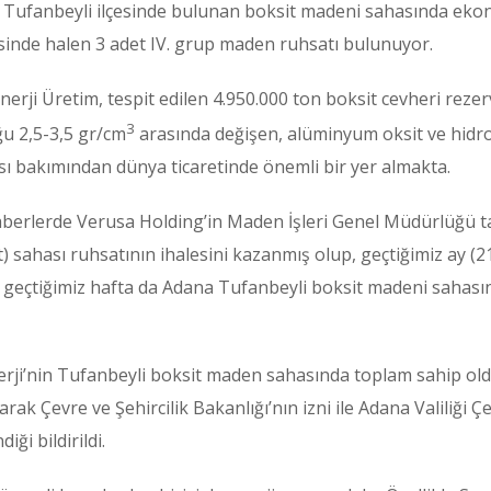
i, Tufanbeyli ilçesinde bulunan boksit madeni sahasında ekon
sinde halen 3 adet IV. grup maden ruhsatı bulunuyor.
Enerji Üretim, tespit edilen 4.950.000 ton boksit cevheri rez
3
ğu 2,5-3,5 gr/cm
arasında değişen, alüminyum oksit ve hidrok
sı bakımından dünya ticaretinde önemli bir yer almakta.
aberlerde Verusa Holding’in Maden İşleri Genel Müdürlüğü tar
sahası ruhsatının ihalesini kazanmış olup, geçtiğimiz ay (21
n geçtiğimiz hafta da Adana Tufanbeyli boksit madeni sahasın
nerji’nin Tufanbeyli boksit maden sahasında toplam sahip ol
larak Çevre ve Şehircilik Bakanlığı’nın izni ile Adana Valiliği 
ği bildirildi.