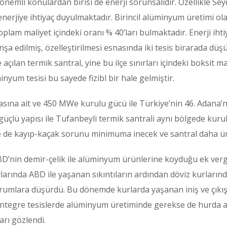
önemli konulardan birisi de enerji sorunsalıdır. Özellikle Sey
la enerjiye ihtiyaç duyulmaktadır. Birincil alüminyum üretimi 
plam maliyet içindeki oranı % 40’ları bulmaktadır. Enerji ih
 inşa edilmiş, özelleştirilmesi esnasında iki tesis birarada
açılan termik santral, yine bu ilçe sınırları içindeki boksit m
yum tesisi bu sayede fizibl bir hale gelmiştir.
asına ait ve 450 MWe kurulu gücü ile Türkiye’nin 46. Adana’nın
u güçlü yapısı ile Tufanbeyli termik santrali aynı bölgede kur
rı ile de kayıp-kaçak sorunu minimuma inecek ve santral daha ür
BD’nin demir-çelik ile alüminyum ürünlerine koyduğu ek ve
 aylarında ABD ile yaşanan sıkıntıların ardından döviz kurla
 durumlara düşürdü. Bu dönemde kurlarda yaşanan iniş ve çıkı
ntegre tesislerde alüminyum üretiminde gerekse de hurda alü
arı gözlendi.