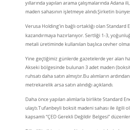
yıllarında yapılan arama çalışmalarında Adana il
maden sahasının işletmeye alındı.Şirketin bünye
Verusa Holding’in bağlı ortaklığı olan Standard 
kazandırmaya hazırlanıyor. Sertliği 1-3, yoğunlu
metali üretiminde kullanılan başlıca cevher olma
Yine geçtiğimiz günlerde gazetelerde yer alan h
Akseki bölgesinde bulunan 3 adet maden (boksit) 
ruhsatı daha satın almıştır.Bu alımların ardında
metrekarelik arsa satın alındığı açıklandı.
Daha önce yapılan alımlarla birlikte Standard E
ulaştı.Tufanbeyli boksit madeni sahası ile ilgili o
kapsamlı “ÇED Gerekli Değildir Belgesi” düzenlendi