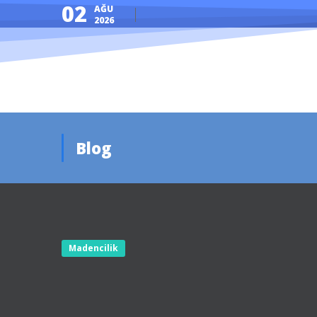
02
AĞU
2026
Blog
Madencilik