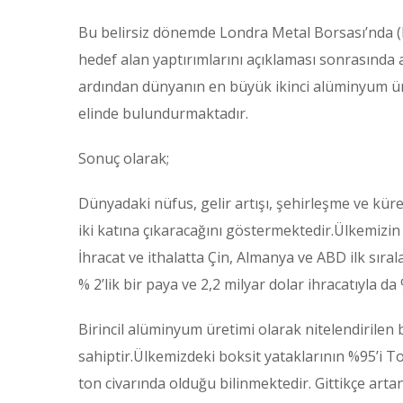
Bu belirsiz dönemde Londra Metal Borsası’nda (L
hedef alan yaptırımlarını açıklaması sonrasında al
ardından dünyanın en büyük ikinci alüminyum ür
elinde bulundurmaktadır.
Sonuç olarak;
Dünyadaki nüfus, gelir artışı, şehirleşme ve k
iki katına çıkaracağını göstermektedir.Ülkemizin 
İhracat ve ithalatta Çin, Almanya ve ABD ilk sıral
% 2’lik bir paya ve 2,2 milyar dolar ihracatıyla da 
Birincil alüminyum üretimi olarak nitelendirilen b
sahiptir.Ülkemizdeki boksit yataklarının %95’i To
ton civarında olduğu bilinmektedir. Gittikçe art