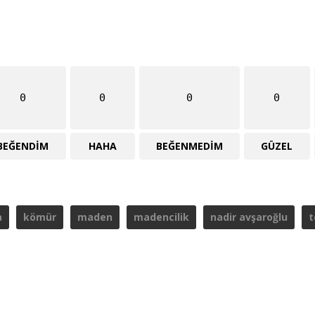
0
0
0
0
BEĞENDIM
HAHA
BEĞENMEDIM
GÜZEL
a
kömür
maden
madencilik
nadir avşaroğlu
t