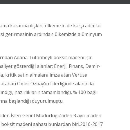
a kararına ilişkin, ülkemizin de karşı adımlar
rgisi getirmesinin ardından ülkemizde alüminyum
ğı’ndan Adana Tufanbeyli boksit madeni için
aliyet gösterdiği alanlar; Enerji, Finans, Demir-
ra, kritik satın almalara imza atan Verusa
atanan Ömer Özbay’ın liderliğinde alanında
ndığı, hazırlıkların tamamlandığı, % 100 bağlı
rına başlandığı duyurulmuştu.
 Maden İşleri Genel Müdürlüğü’nden 3 ayrı maden
li boksit madeni sahası bunlardan biri.2016-2017