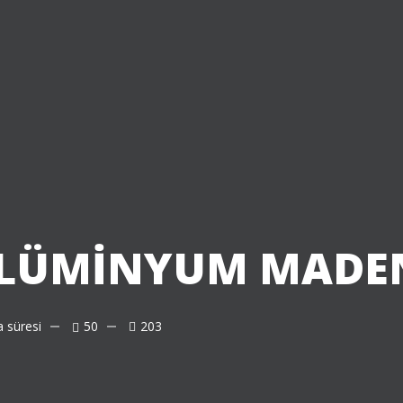
ALÜMİNYUM MADEN
 süresi
50
203