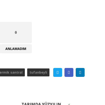
0
ANLAMADIM
Twitter
Facebook
Linkedin
ermik santral
tufanbeyli
TARIMDA YÜZYILIN