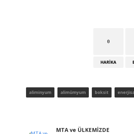
0
HARIKA
aliminyum
alimümyum
boksit
enerjis
MTA ve ÜLKEMİZDE