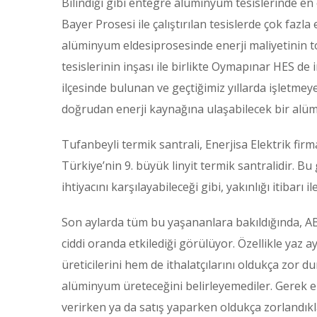
Bilindiği gibi entegre alüminyum tesislerinde en 
Bayer Prosesi ile çalıştırılan tesislerde çok faz
alüminyum eldesiprosesinde enerji maliyetinin to
tesislerinin inşası ile birlikte Oymapınar HES de
ilçesinde bulunan ve geçtiğimiz yıllarda işletmeye 
doğrudan enerji kaynağına ulaşabilecek bir alümin
Tufanbeyli termik santrali, Enerjisa Elektrik firm
Türkiye’nin 9. büyük linyit termik santralidir. B
ihtiyacını karşılayabileceği gibi, yakınlığı itiba
Son aylarda tüm bu yaşananlara bakıldığında, A
ciddi oranda etkilediği görülüyor. Özellikle yaz
üreticilerini hem de ithalatçılarını oldukça zor
alüminyum üreteceğini belirleyemediler. Gerek e
verirken ya da satış yaparken oldukça zorlandıkl