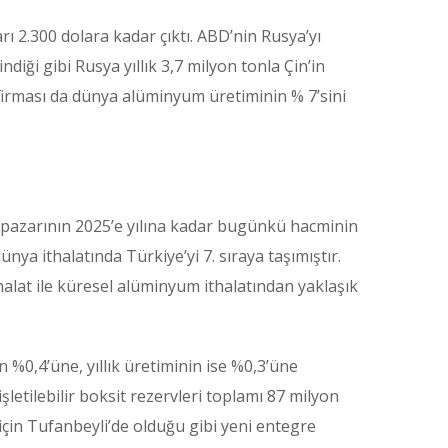
 2.300 dolara kadar çıktı. ABD’nin Rusya’yı
diği gibi Rusya yıllık 3,7 milyon tonla Çin’in
irması da dünya alüminyum üretiminin % 7’sini
 pazarının 2025’e yılına kadar bugünkü hacminin
ya ithalatında Türkiye’yi 7. sıraya taşımıştır.
ithalat ile küresel alüminyum ithalatından yaklaşık
n %0,4’üne, yıllık üretiminin ise %0,3’üne
letilebilir boksit rezervleri toplamı 87 milyon
için Tufanbeyli’de olduğu gibi yeni entegre