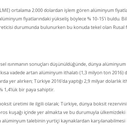
ME) ortalama 2.000 dolardan işlem gören alüminyum fiyatları
üminyum fiyatlarındaki yükseliş böylece % 10-15’i buldu. Bilin
eticisi durumunda bulunurken bu konuda tekel olan Rusal f
üresel ısınmanın sonuçları düşünüldüğünde, dünya alüminyum
kısa vadede artan alüminyum ithalatı (1,3 milyon ton 2016) dün
arda yer alırken; Türkiye 2016’da yaptığı 2,9 milyar dolarlık 
% 1,4’lük bir paya sahiptir.
oksit üretimi ile ilgili olarak; Türkiye, dünya boksit rezervini
ros kuşağı içinde yer almakta ve bu durumuyla ülkemizdeki iş
an alüminyum talebinin yurtiçi kaynaklardan karşılanabilmesi 