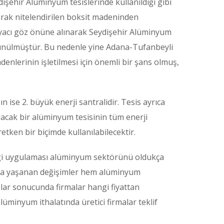
dişehir Alüminyum tesislerinde kullanıldığı gibi
olarak nitelendirilen boksit madeninden
tiyacı göz önüne alınarak Seydişehir Alüminyum
 düşünülmüştür. Bu nedenle yine Adana-Tufanbeyli
adenlerinin işletilmesi için önemli bir şans olmuş,
 ise 2. büyük enerji santralidir. Tesis ayrıca
ulacak bir alüminyum tesisinin tüm enerji
etken bir biçimde kullanılabilecektir.
rgi uygulaması alüminyum sektörünü oldukça
rında yaşanan değişimler hem alüminyum
şlar sonucunda firmalar hangi fiyattan
minyum ithalatında üretici firmalar teklif