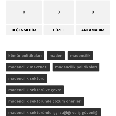
0
0
0
BEĞENMEDIM
GÜZEL
ANLAMADIM
kömür politikaları
maden
madencilik
madencilik mevzuatı
madencilik politikaları
madencilik sektörü
madencilik sektörü ve çevre
madencilik sektöründe çözüm önerileri
madencilik sektöründe işçi sağlığı ve iş güvenliği