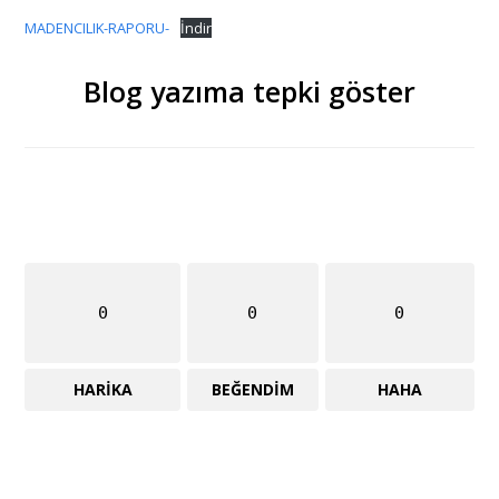
MADENCILIK-RAPORU-
İndir
Blog yazıma tepki göster
0
0
0
HARIKA
BEĞENDIM
HAHA