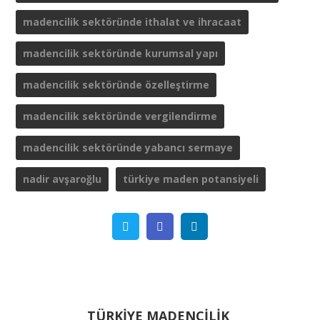
madencilik sektöründe ithalat ve ihracaat
madencilik sektöründe kurumsal yapı
madencilik sektöründe özelleştirme
madencilik sektöründe vergilendirme
madencilik sektöründe yabancı sermaye
nadir avşaroğlu
türkiye maden potansiyeli
Twitter
Facebook
Linkedin
TÜRKİYE MADENCİLİK