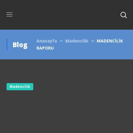
Anasayfa
Madencilik
MADENCİLİK
Blog
RAPORU
Madencilik