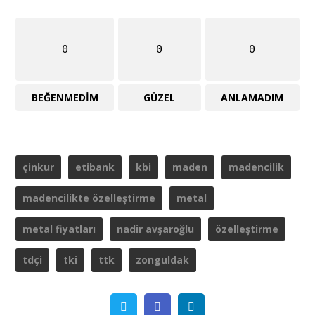
0
0
0
BEĞENMEDIM
GÜZEL
ANLAMADIM
çi̇nkur
etibank
kbi̇
maden
madencilik
madencilikte özelleştirme
metal
metal fiyatları
nadir avşaroğlu
özelleştirme
tdçi̇
tki
ttk
zonguldak
Twitter
Facebook
Linkedin