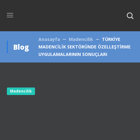
Anasayfa
Madencilik
TÜRKİYE
Blog
MADENCİLİK SEKTÖRÜNDE ÖZELLEŞTİRME
UYGULAMALARININ SONUÇLARI
Madencilik