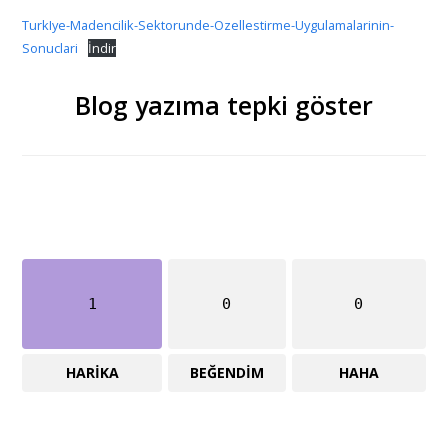
TurkIye-Madencilik-Sektorunde-Ozellestirme-Uygulamalarinin-
Sonuclari
İndir
Blog yazıma tepki göster
1
0
0
HARIKA
BEĞENDIM
HAHA