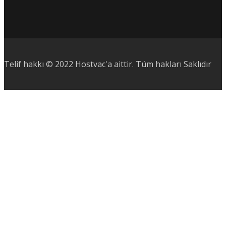
Telif hakkı © 2022 Hostvac'a aittir.
Tüm hakları Saklıdır