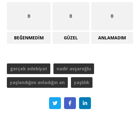
0
0
0
BEĞENMEDIM
GÜZEL
ANLAMADIM
gerçek edebiyat
nadir avşaroğlu
yaşlandığını anladığın an
yaşlılık
Twitter
Facebook
Linkedin