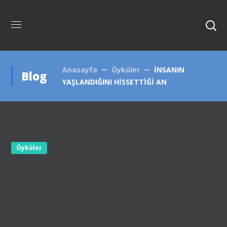
Anasayfa
Öyküler
İNSANIN
Blog
YAŞLANDIĞINI HİSSETTİĞİ AN
Öyküler