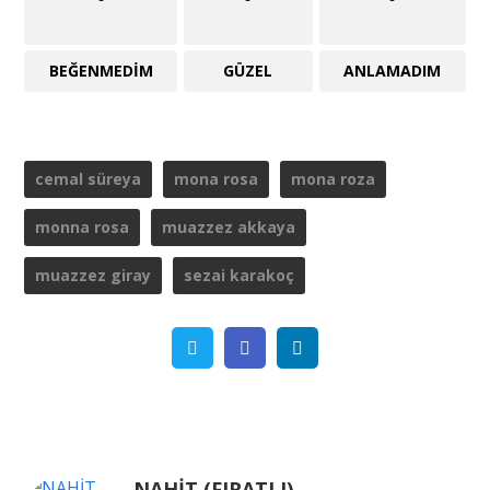
BEĞENMEDIM
GÜZEL
ANLAMADIM
cemal süreya
mona rosa
mona roza
monna rosa
muazzez akkaya
muazzez giray
sezai karakoç
Twitter
Facebook
Linkedin
NAHİT (FIRATLI)