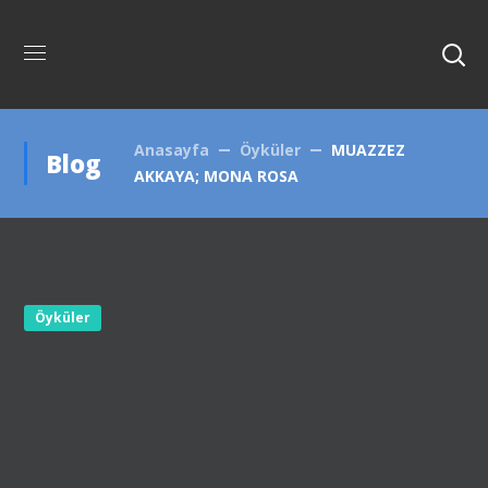
Anasayfa
Öyküler
MUAZZEZ
Blog
AKKAYA; MONA ROSA
Öyküler