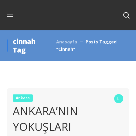
cinnah
Anasayfa
Posts Tagged
Tag
"cinnah"
Ankara
ANKARA’NIN
YOKUŞLARI